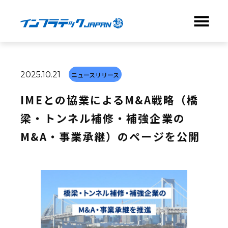
ABOUT
2025.10.21
ニュースリリース
BUSINESS
IMEとの協業によるM&A戦略（橋
梁・トンネル補修・補強企業の
NEWS
M&A・事業承継）のページを公開
COMPANY
RECRUIT
CONTACT